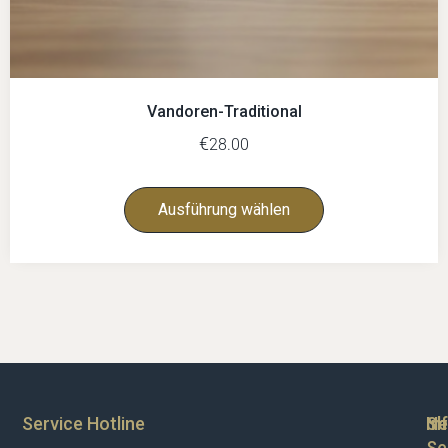
Vandoren-Traditional
€
28.00
Ausführung wählen
Service Hotline
Sh
In
Ne
Se