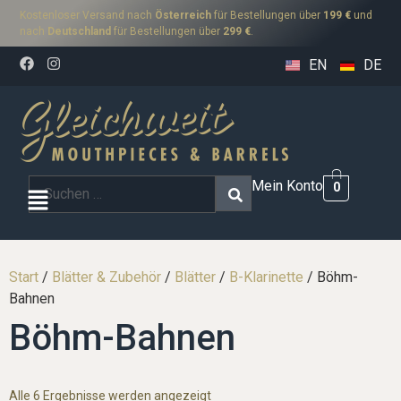
Kostenloser Versand nach
Österreich
für Bestellungen über
199 €
und
nach
Deutschland
für Bestellungen über
299 €
.
EN
DE
Mein Konto
0
Start
/
Blätter & Zubehör
/
Blätter
/
B-Klarinette
/ Böhm-
Bahnen
Böhm-Bahnen
Alle 6 Ergebnisse werden angezeigt