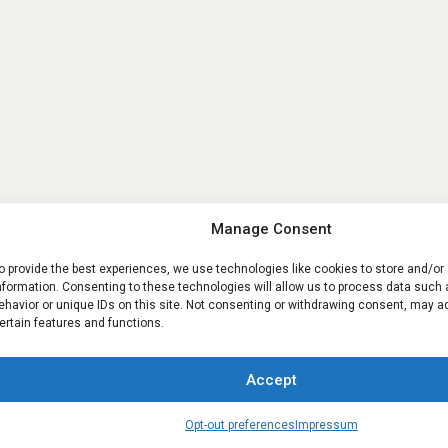
Manage Consent
o provide the best experiences, we use technologies like cookies to store and/o
nformation. Consenting to these technologies will allow us to process data such
ehavior or unique IDs on this site. Not consenting or withdrawing consent, may a
ertain features and functions.
Accept
Contact us
Opt-out preferences
Impressum