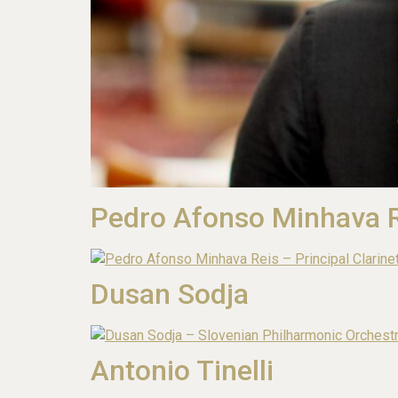
Pedro Afonso Minhava 
Dusan Sodja
Antonio Tinelli