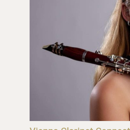
Glasmundstücke
Bass-Klarinette
Bass-Klarinette Deutsch
Bass-Klarinette Böhm
Deutsche-Bahnen
Böhm-Bahnen