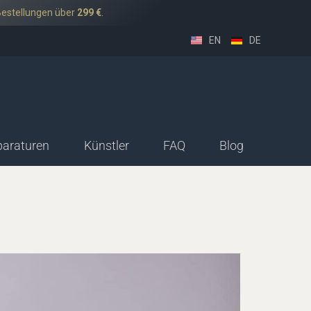
Bestellungen über
299 €
.
EN
DE
paraturen
Künstler
FAQ
Blog
sethorn-Deutsch
ssethorn-Boehm