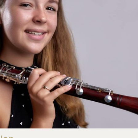
Hoch G-Klarinette
Kontrabassklarinette
C-Klarinette
Oberkrainer