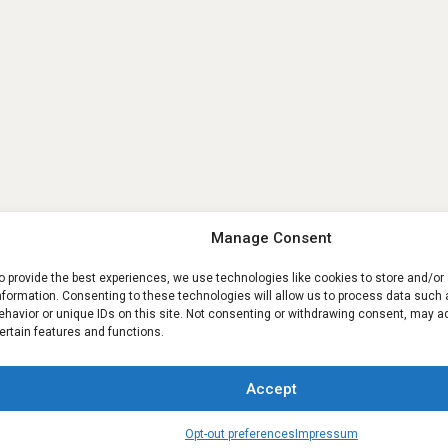
Manage Consent
o provide the best experiences, we use technologies like cookies to store and/o
nformation. Consenting to these technologies will allow us to process data such
ehavior or unique IDs on this site. Not consenting or withdrawing consent, may a
ertain features and functions.
Accept
Contact us
Opt-out preferences
Impressum