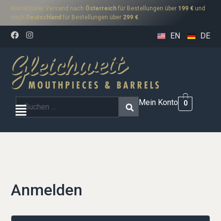
Kostenloser Versand nach
Österreich
für Bestellungen über
199 €
und
nach
Deutschland
für Bestellungen über
299 €
.
EN
DE
Mein Konto
0
Anmelden