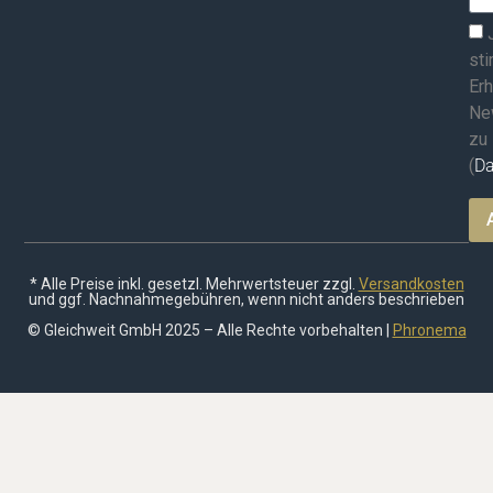
st
Erh
Ne
zu
(
Da
* Alle Preise inkl. gesetzl. Mehrwertsteuer zzgl.
Versandkosten
und ggf. Nachnahmegebühren, wenn nicht anders beschrieben
© Gleichweit GmbH 2025 – Alle Rechte vorbehalten |
Phronema