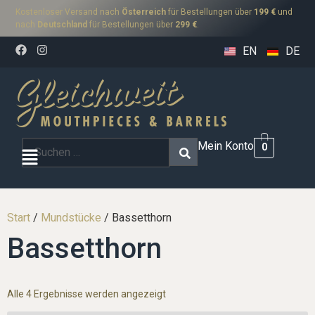
Kostenloser Versand nach
Österreich
für Bestellungen über
199 €
und
nach
Deutschland
für Bestellungen über
299 €
.
EN
DE
Mein Konto
0
Start
/
Mundstücke
/ Bassetthorn
Bassetthorn
Alle 4 Ergebnisse werden angezeigt