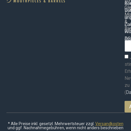
vo
Ko
Be
Gle
Ve
Da
Mo
un
Im
&
Za
Co
Bar
Wid
Ric
AG
Dea
ma
st
Erh
Ne
zu
(
Da
* Alle Preise inkl. gesetzl. Mehrwertsteuer zzgl.
Versandkosten
und ggf. Nachnahmegebühren, wenn nicht anders beschrieben