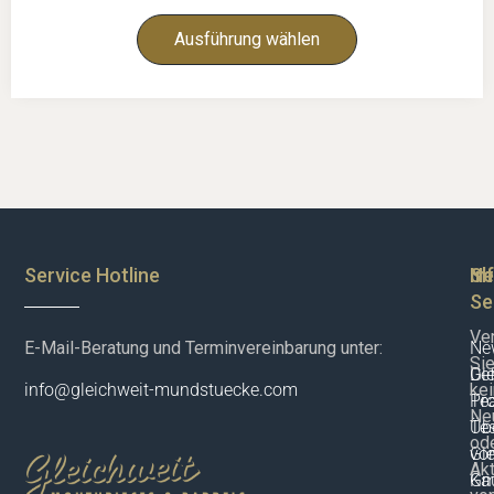
Ausführung wählen
Service Hotline
Sh
In
Ne
Se
Ve
E-Mail-Beratung und Terminvereinbarung unter:
New
Si
De
Gle
ke
info@gleichweit-mundstuecke.com
Pr
Te
Neu
Te
Üb
od
vor
Gle
Akt
Ka
G