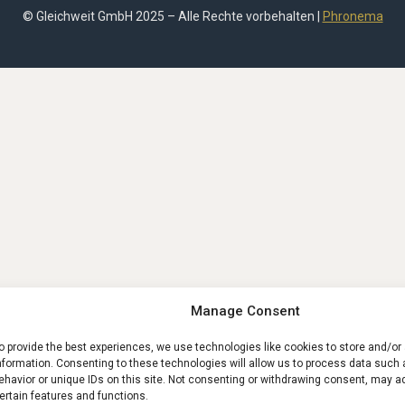
© Gleichweit GmbH 2025 – Alle Rechte vorbehalten |
Phronema
Manage Consent
o provide the best experiences, we use technologies like cookies to store and/o
nformation. Consenting to these technologies will allow us to process data such
ehavior or unique IDs on this site. Not consenting or withdrawing consent, may a
ertain features and functions.