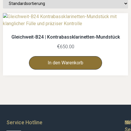
Gleichweit-B24 | Kontrabassklarinetten-Mundstück
€
650.00
In den Warenkorb
Service Hotline
Sh
In
Ne
Se