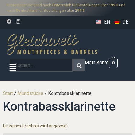
Kostenloser Versand nach
Österreich
für Bestellungen über
199 €
und
nach
Deutschland
für Bestellungen über
299 €
.
EN
DE
Mein Konto
0
Start
/
Mundstücke
/ Kontrabassklarinette
Kontrabassklarinette
Einzelnes Ergebnis wird angezeigt