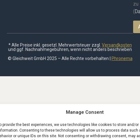
zu
(
Da
* Alle Preise inkl. gesetzl. Mehrwertsteuer zzgl.
Versandkosten
und ggf. Nachnahmegebühren, wenn nicht anders beschrieben
© Gleichweit GmbH 2025 – Alle Rechte vorbehalten |
Phronema
Manage Consent
o provide the best experiences, we use technologies like cookies to store and/o
nformation. Consenting to these technologies will allow us to process data such
ehavior or unique IDs on this site. Not consenting or withdrawing consent, may a