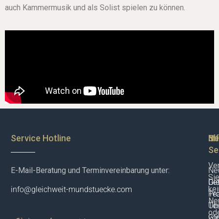
auch Kammermusik und als Solist spielen zu können.
Service Hotline
Sh
In
Ne
Se
Ve
E-Mail-Beratung und Terminvereinbarung unter:
New
Si
De
Gle
ke
info@gleichweit-mundstuecke.com
Pr
Te
Neu
Te
Üb
od
vor
Gle