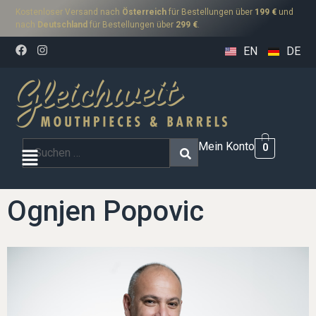
Kostenloser Versand nach
Österreich
für Bestellungen über
199 €
und
nach
Deutschland
für Bestellungen über
299 €
.
EN
DE
Mein Konto
0
Ognjen Popovic