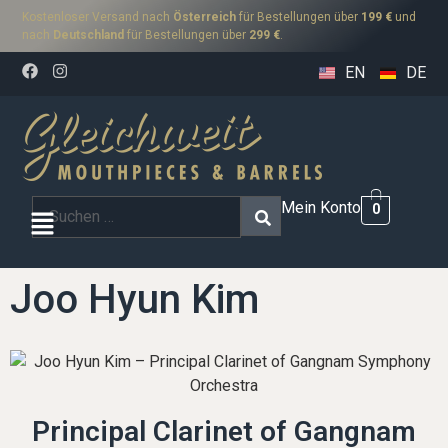
Kostenloser Versand nach
Österreich
für Bestellungen über
199 €
und
nach
Deutschland
für Bestellungen über
299 €
.
EN
DE
Mein Konto
0
Joo Hyun Kim
Principal Clarinet of Gangnam