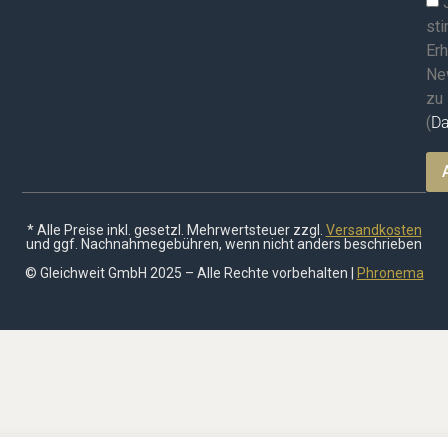
st
Erh
Ne
zu
(
Da
* Alle Preise inkl. gesetzl. Mehrwertsteuer zzgl.
Versandkosten
und ggf. Nachnahmegebühren, wenn nicht anders beschrieben
© Gleichweit GmbH 2025 – Alle Rechte vorbehalten |
Phronema