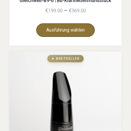
Gleichweit-B9-6 | Bb-Klarinettenmundstück
€
–
€
199.00
369.00
Ausführung wählen
★ BESTSELLER