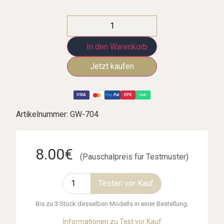
In den Warenkorb
VISA
Pay
Pal
EPS
link
Artikelnummer:
GW-704
8.00€
(Pauschalpreis für Testmuster)
Testen vor Kauf
Bis zu 3 Stück desselben Modells in einer Bestellung.
Informationen zu Test vor Kauf