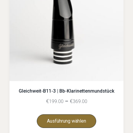
Gleichweit-B11-3 | Bb-Klarinettenmundstück
€
–
€
199.00
369.00
Ausführung wählen