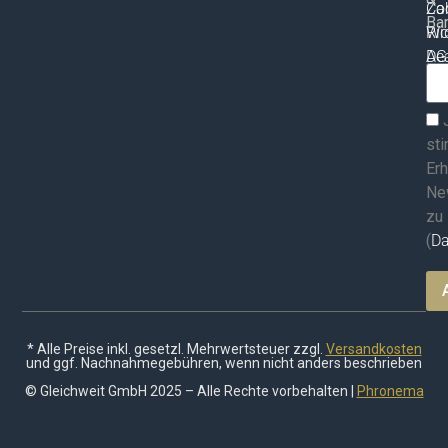
Za
Co
Bar
Wid
Ric
AG
Dea
ma
st
Erh
Ne
zu
(
Da
* Alle Preise inkl. gesetzl. Mehrwertsteuer zzgl.
Versandkosten
und ggf. Nachnahmegebühren, wenn nicht anders beschrieben
© Gleichweit GmbH 2025 – Alle Rechte vorbehalten |
Phronema