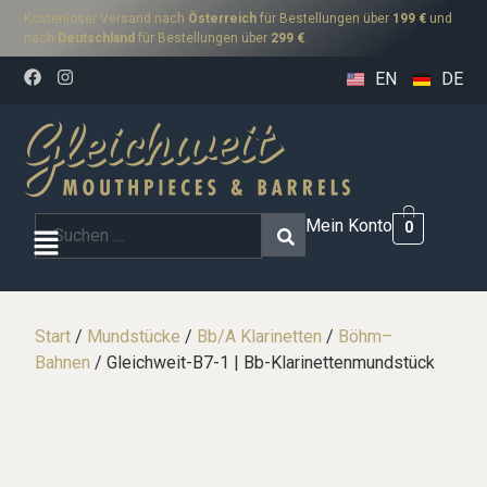
Kostenloser Versand nach
Österreich
für Bestellungen über
199 €
und
nach
Deutschland
für Bestellungen über
299 €
.
EN
DE
Mein Konto
0
Start
/
Mundstücke
/
Bb/A Klarinetten
/
Böhm–
Bahnen
/ Gleichweit-B7-1 | Bb-Klarinettenmundstück