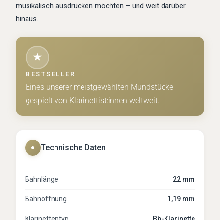
musikalisch ausdrücken möchten – und weit darüber
hinaus.
★
BESTSELLER
Eines unserer meistgewählten Mundstücke –
gespielt von Klarinettist:innen weltweit.
Technische Daten
●
Bahnlänge
22 mm
Bahnöffnung
1,19 mm
Klarinettentyp
Bb-Klarinette