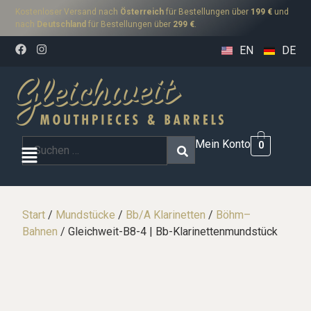
Kostenloser Versand nach
Österreich
für Bestellungen über
199 €
und
nach
Deutschland
für Bestellungen über
299 €
.
EN
DE
Mein Konto
0
Start
/
Mundstücke
/
Bb/A Klarinetten
/
Böhm–
Bahnen
/ Gleichweit-B8-4 | Bb-Klarinettenmundstück