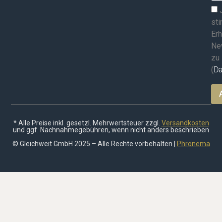
st
Erh
Ne
zu
(
Da
* Alle Preise inkl. gesetzl. Mehrwertsteuer zzgl.
Versandkosten
und ggf. Nachnahmegebühren, wenn nicht anders beschrieben
© Gleichweit GmbH 2025 – Alle Rechte vorbehalten |
Phronema