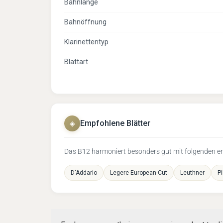
Bahnlänge
Bahnöffnung
Klarinettentyp
Blattart
Empfohlene Blätter
◈
Das B12 harmoniert besonders gut mit folgenden emp
D'Addario
Legere European-Cut
Leuthner
Pi