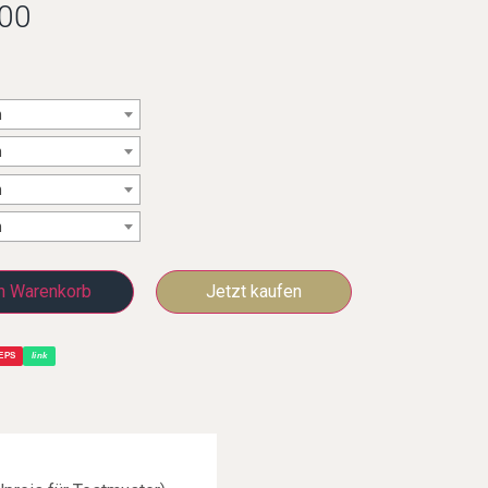
00
n
n
n
n
n Warenkorb
EPS
link