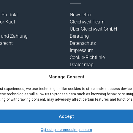
s Produkt
Newsletter
or Kauf
Gleichweit Team
Über Gleichweit GmbH
 und Zahlung
Beratung
srecht
Datenschutz
Impressum
Cookie-Richtlinie
Dealer map
Manage Consent
est experiences, we use technologies like cookies to store and/or access device 
ese technologies will allow us to process data such as browsing behavior or uniq
ting or withdrawing consent, may adversely affect certain features and functions
 Mehrwertsteuer zzgl.
Versandkosten
und ggf. Nachnahmegebühren, wenn
© Gleichweit GmbH 2025 – Alle Rechte vorbehalten |
Phronema
Accept
Opt-out preferences
Impressum