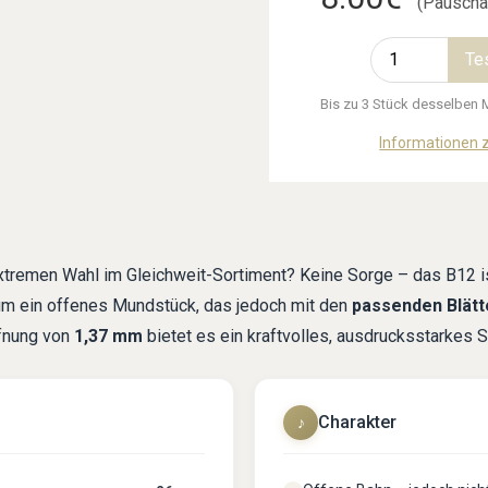
(Pauschal
Te
Bis zu 3 Stück desselben M
Informationen z
 extremen Wahl im Gleichweit-Sortiment? Keine Sorge – das B12 
 um ein offenes Mundstück, das jedoch mit den
passenden Blätt
fnung von
1,37 mm
bietet es ein kraftvolles, ausdrucksstarkes Sp
Charakter
♪