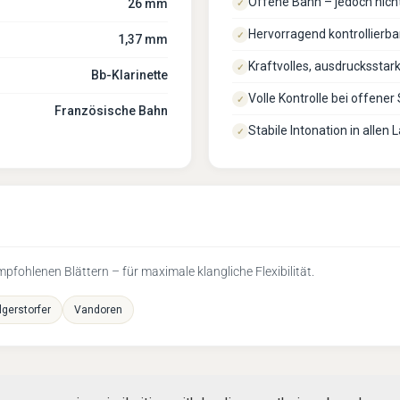
Offene Bahn – jedoch nich
26 mm
✓
Hervorragend kontrollierba
✓
1,37 mm
Kraftvolles, ausdrucksstark
✓
Bb-Klarinette
Volle Kontrolle bei offener
✓
Französische Bahn
Stabile Intonation in allen 
✓
fohlenen Blättern – für maximale klangliche Flexibilität.
lgerstorfer
Vandoren