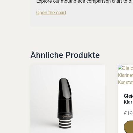
Explore our mouthpiece comparison chart to di
Open the chart
Ähnliche Produkte
Glei
Kla
€
19