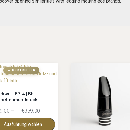
scover opening similarities with leading mouthpiece brands.
★ BESTSELLER
chweit-B7-4 | Bb-
rinettenmundstück
9.00
–
€
369.00
Ausführung wählen