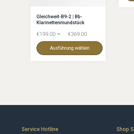
Gleichweit-B9-2 | Bb-
Klarinettenmundstück
€
199.00
–
€
369.00
Ausführung wählen
Service Hotline
Shop S