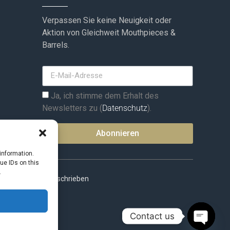
Verpassen Sie keine Neuigkeit oder
Aktion von Gleichweit Mouthpieces &
Barrels.
Ja, ich stimme dem Erhalt des
Newsletters zu (
Datenschutz
).
Abonnieren
information.
ue IDs on this
.
 nicht anders beschrieben
Contact us