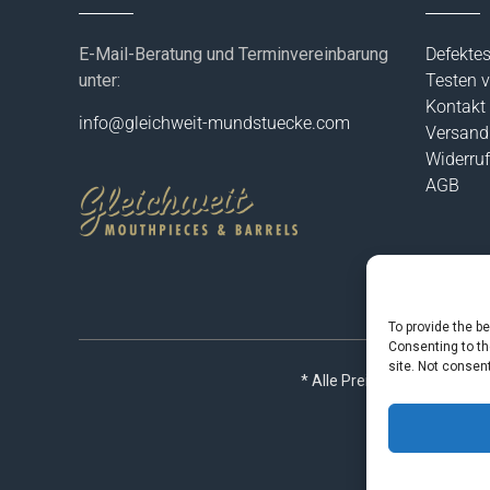
E-Mail-Beratung und Terminvereinbarung
Defekte
unter:
Testen v
Kontakt
info@gleichweit-mundstuecke.com
Versand
Widerruf
AGB
To provide the b
Consenting to th
site. Not consen
* Alle Preise inkl. gesetzl.