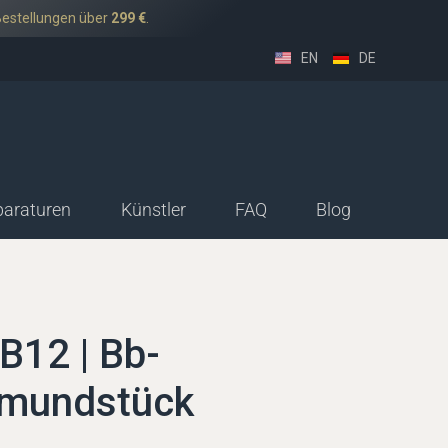
Bestellungen über
299 €
.
EN
DE
paraturen
Künstler
FAQ
Blog
sethorn-Deutsch
ssethorn-Boehm
B12 | Bb-
nmundstück