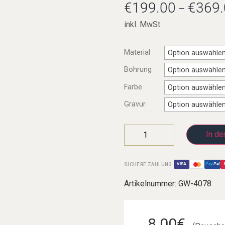
€
199.00
€
369.
–
inkl. MwSt
Hoch G-Klarinette
Material
Option auswähle
Kontrabassklarinette
Bohrung
Option auswähle
C-Klarinette
Farbe
Option auswähle
Oberkrainer
Gravur
Option auswähle
In de
SICHERE ZAHLUNG:
VISA
Pay
Pal
Artikelnummer:
GW-4078
8.00€