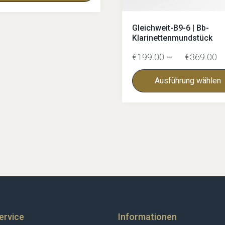
Gleichweit-B9-6 | Bb-
Klarinettenmundstück
€
199.00
–
€
369.00
Ausführung wählen
ervice
Informationen