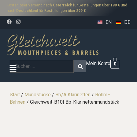
Kostenloser Versand nach
Österreich
für Bestellungen über
199 €
und
nach
Deutschland
für Bestellungen über
299 €
.
EN
DE
Mein Konto
0
Start
/
Mundstücke
/
Bb/A Klarinetten
/
Böhm–
Bahnen
/ Gleichweit-B10| Bb-Klarinettenmundstück