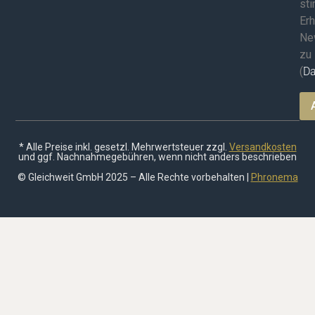
st
Erh
Ne
zu
(
Da
* Alle Preise inkl. gesetzl. Mehrwertsteuer zzgl.
Versandkosten
und ggf. Nachnahmegebühren, wenn nicht anders beschrieben
© Gleichweit GmbH 2025 – Alle Rechte vorbehalten |
Phronema