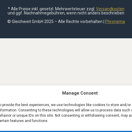
* Alle Preise inkl. gesetzl. Mehrwertsteuer zzgl.
Versandkosten
und ggf. Nachnahmegebühren, wenn nicht anders beschrieben
© Gleichweit GmbH 2025 – Alle Rechte vorbehalten |
Phronema
Manage Consent
o provide the best experiences, we use technologies like cookies to store and/o
nformation. Consenting to these technologies will allow us to process data such
ehavior or unique IDs on this site. Not consenting or withdrawing consent, may a
ertain features and functions.