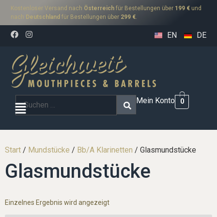
Kostenloser Versand nach
Österreich
für Bestellungen über
199 €
und
nach
Deutschland
für Bestellungen über
299 €
.
EN
DE
Mein Konto
0
Start
/
Mundstücke
/
Bb/A Klarinetten
/ Glasmundstücke
Glasmundstücke
Einzelnes Ergebnis wird angezeigt