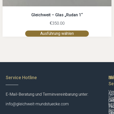
Gleichweit – Glas „Rudan 1“
€
350.00
Ausführung wählen
Service Hotline
Sh
In
Ne
Se
Ve
E-Mail-Beratung und Terminvereinbarung unter:
New
Si
De
Gle
ke
info@gleichweit-mundstuecke.com
Pr
Te
Neu
Te
Üb