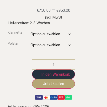
–
€
750.00
€
950.00
inkl. MwSt
Lieferzeiten: 2-3 Wochen
Klarinette
Polster
In den Warenkorb
VISA
Pay
Pal
EPS
link
Artikelnummer:
GW-2236