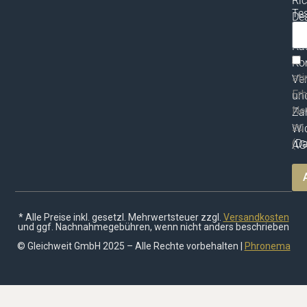
Ric
Te
Dea
vor
ma
Ka
Ko
st
Ve
Erh
un
Ne
Za
zu
Wid
(
Da
AG
* Alle Preise inkl. gesetzl. Mehrwertsteuer zzgl.
Versandkosten
und ggf. Nachnahmegebühren, wenn nicht anders beschrieben
© Gleichweit GmbH 2025 – Alle Rechte vorbehalten |
Phronema