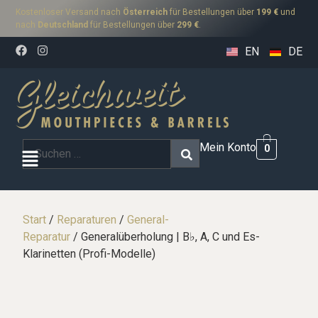
Kostenloser Versand nach
Österreich
für Bestellungen über
199 €
und
nach
Deutschland
für Bestellungen über
299 €
.
EN
DE
Mein Konto
0
Start
/
Reparaturen
/
General-
Reparatur
/ Generalüberholung | B♭, A, C und Es-
Klarinetten (Profi-Modelle)