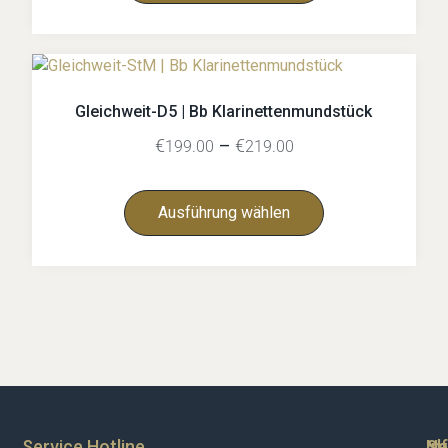
Gleichweit-D5 | Bb Klarinettenmundstück
€
–
€
199.00
219.00
Ausführung wählen
Service Hotline
Sh
In
Ne