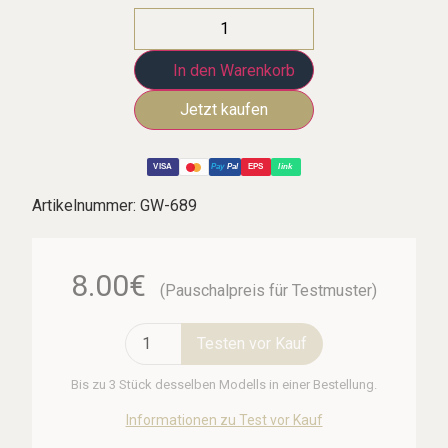
In den Warenkorb
VISA
Pay
Pal
EPS
link
Artikelnummer:
GW-689
8.00€
(Pauschalpreis für Testmuster)
Testen vor Kauf
Bis zu 3 Stück desselben Modells in einer Bestellung.
Informationen zu Test vor Kauf