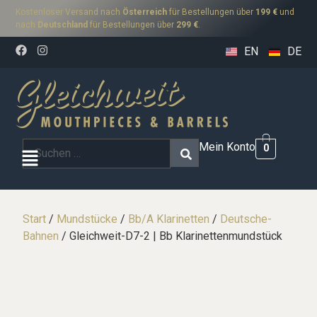
Kostenloser Versand nach
Österreich
für Bestellungen über
199 €
und
nach
Deutschland
für Bestellungen über
299 €
.
EN
DE
Mein Konto
0
Start
/
Mundstücke
/
Bb/A Klarinetten
/
Deutsche-
Bahnen
/ Gleichweit-D7-2 | Bb Klarinettenmundstück