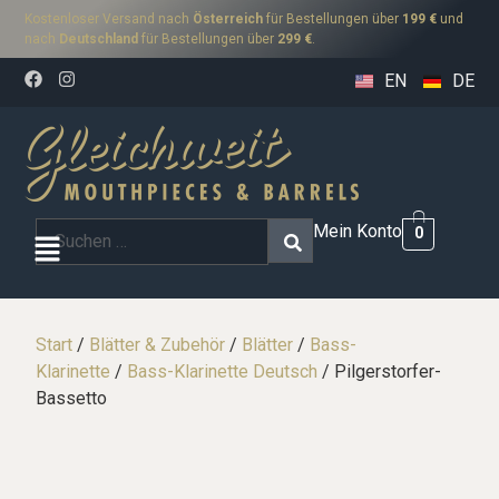
Kostenloser Versand nach
Österreich
für Bestellungen über
199 €
und
nach
Deutschland
für Bestellungen über
299 €
.
EN
DE
Mein Konto
0
Start
/
Blätter & Zubehör
/
Blätter
/
Bass-
Klarinette
/
Bass-Klarinette Deutsch
/ Pilgerstorfer-
Bassetto