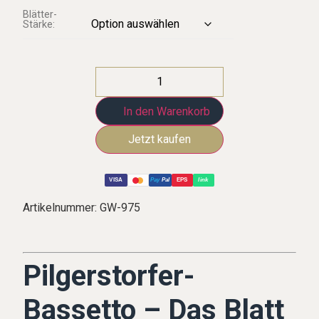
Blätter-
Stärke:
In den Warenkorb
VISA
Pay
Pal
EPS
link
Artikelnummer:
GW-975
Pilgerstorfer-
Bassetto – Das Blatt