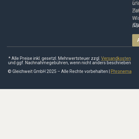
Erh
un
Ne
Za
zu
Wid
(
Da
AG
* Alle Preise inkl. gesetzl. Mehrwertsteuer zzgl.
Versandkosten
und ggf. Nachnahmegebühren, wenn nicht anders beschrieben
© Gleichweit GmbH 2025 – Alle Rechte vorbehalten |
Phronema