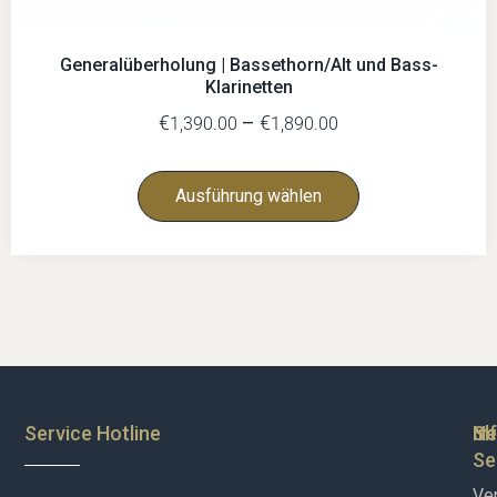
Generalüberholung | Bassethorn/Alt und Bass-
Klarinetten
€
–
€
1,390.00
1,890.00
Ausführung wählen
Service Hotline
Sh
In
Ne
Se
Ve