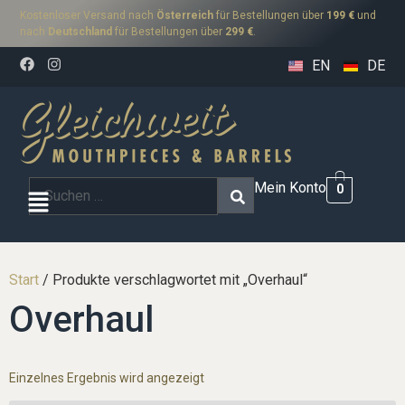
Kostenloser Versand nach
Österreich
für Bestellungen über
199 €
und
nach
Deutschland
für Bestellungen über
299 €
.
EN
DE
Mein Konto
0
Start
/ Produkte verschlagwortet mit „Overhaul“
Overhaul
Einzelnes Ergebnis wird angezeigt