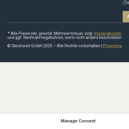
(
Da
* Alle Preise inkl. gesetzl. Mehrwertsteuer zzgl.
Versandkosten
und ggf. Nachnahmegebühren, wenn nicht anders beschrieben
© Gleichweit GmbH 2025 – Alle Rechte vorbehalten |
Phronema
Manage Consent