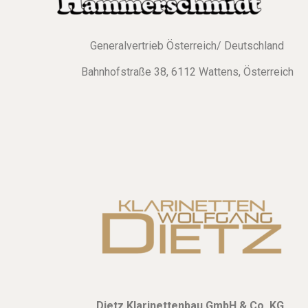
Glasmundstücke
Bass-Klarinette
Bass-Klarinette Deutsch
Generalvertrieb Österreich/ Deutschland
Bass-Klarinette Böhm
Deutsche-Bahnen
Bahnhofstraße 38, 6112 Wattens, Österreich
Böhm-Bahnen
Dietz Klarinettenbau GmbH & Co. KG