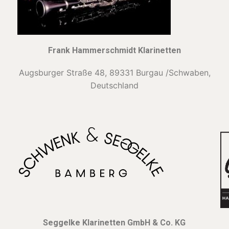
Frank Hammerschmidt Klarinetten
Hoch G-Klarinette
Kontrabassklarinette
Augsburger Straße 48,
89331 Burgau /Schwaben,
C-Klarinette
Deutschland
Oberkrainer
Seggelke Klarinetten GmbH & Co. KG