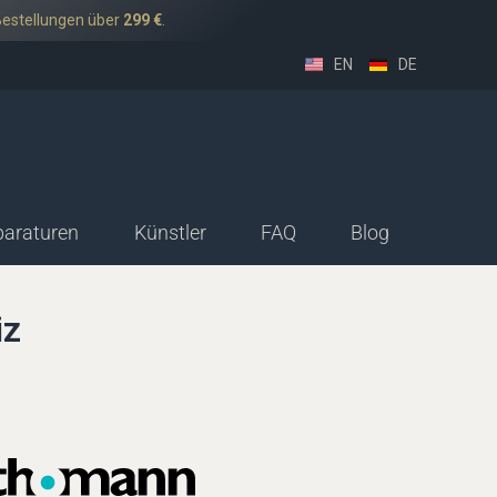
Bestellungen über
299 €
.
EN
DE
paraturen
Künstler
FAQ
Blog
iz
sethorn-Deutsch
ssethorn-Boehm