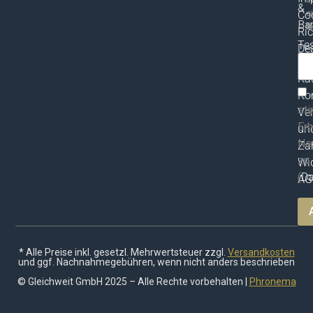
&
e
Co
Bar
B
Ric
Te
Dea
vor
ma
Ka
Ko
st
Ve
Erh
un
Ne
Za
zu
Wid
(
Da
AG
* Alle Preise inkl. gesetzl. Mehrwertsteuer zzgl.
Versandkosten
und ggf. Nachnahmegebühren, wenn nicht anders beschrieben
© Gleichweit GmbH 2025 – Alle Rechte vorbehalten |
Phronema