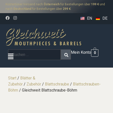
Kostenloser Versand nach
Österreich
für Bestellungen über
199 €
und
nach
Deutschland
für Bestellungen über
299 €
.
EN
DE
Mein Konto
0
Start
/
Blätter &
Zubehör
/
Zubehör
/
Blattschraube
/
Blattschrauben-
Böhm
/ Gleichweit Blattschraube-Böhm