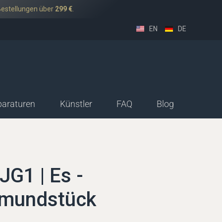
Bestellungen über
299 €
.
EN
DE
paraturen
Künstler
FAQ
Blog
sethorn-Deutsch
ssethorn-Boehm
JG1 | Es -
nmundstück