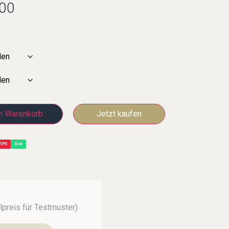
00
n Warenkorb
EPS
link
preis für Testmuster)