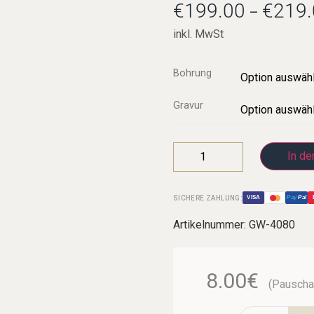
€
199.00
€
219.
–
inkl. MwSt
Hoch G-Klarinette
Bohrung
Kontrabassklarinette
Gravur
C-Klarinette
Oberkrainer
In de
SICHERE ZAHLUNG:
VISA
Pay
Pal
Artikelnummer:
GW-4080
8.00€
(Pauschal