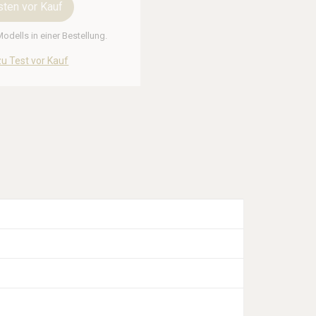
sten vor Kauf
odells in einer Bestellung.
u Test vor Kauf