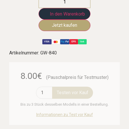
In den Warenkorb
VISA
Pay
Pal
EPS
link
Artikelnummer:
GW-840
8.00€
(Pauschalpreis für Testmuster)
Testen vor Kauf
Bis zu 3 Stück desselben Modells in einer Bestellung.
Informationen zu Test vor Kauf