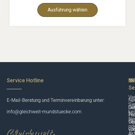
Ausführung wählen
Service Hotline
Sh
In
Ne
Se
Ve
E-Mail-Beratung und Terminvereinbarung unter:
New
Si
De
Gle
ke
info@gleichweit-mundstuecke.com
Pr
Te
Neu
Te
Üb
od
vor
Gle
Akt