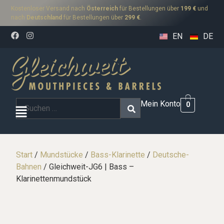
Kostenloser Versand nach
Österreich
für Bestellungen über
199 €
und
nach
Deutschland
für Bestellungen über
299 €
.
EN
DE
Mein Konto
0
Start
/
Mundstücke
/
Bass-Klarinette
/
Deutsche-
Bahnen
/ Gleichweit-JG6 | Bass –
Klarinettenmundstück