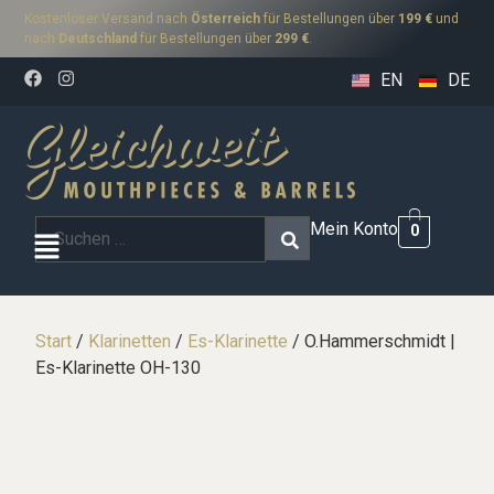
Kostenloser Versand nach
Österreich
für Bestellungen über
199 €
und
nach
Deutschland
für Bestellungen über
299 €
.
EN
DE
Mein Konto
0
Start
/
Klarinetten
/
Es-Klarinette
/ O.Hammerschmidt |
Es-Klarinette OH-130