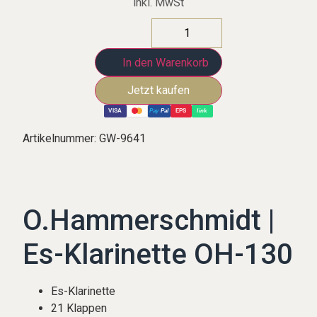
inkl. MwSt
In den Warenkorb
VISA
Pay
Pal
EPS
link
Artikelnummer:
GW-9641
O.Hammerschmidt |
Es-Klarinette OH-130
Es-Klarinette
21 Klappen