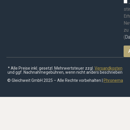
st
Erh
Ne
zu
(
Da
* Alle Preise inkl. gesetzl. Mehrwertsteuer zzgl.
Versandkosten
und ggf. Nachnahmegebühren, wenn nicht anders beschrieben
© Gleichweit GmbH 2025 – Alle Rechte vorbehalten |
Phronema