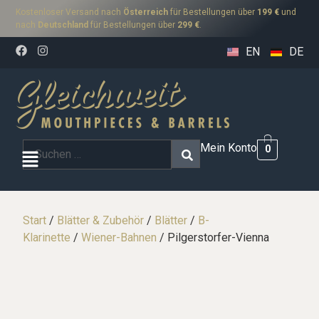
Kostenloser Versand nach
Österreich
für Bestellungen über
199 €
und
nach
Deutschland
für Bestellungen über
299 €
.
EN
DE
Mein Konto
0
Start
/
Blätter & Zubehör
/
Blätter
/
B-
Klarinette
/
Wiener-Bahnen
/ Pilgerstorfer-Vienna