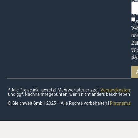
Dea
vor
ma
Ka
Ko
st
Ve
Erh
un
Ne
Za
zu
Wid
(
Da
AG
* Alle Preise inkl. gesetzl. Mehrwertsteuer zzgl.
Versandkosten
und ggf. Nachnahmegebühren, wenn nicht anders beschrieben
© Gleichweit GmbH 2025 – Alle Rechte vorbehalten |
Phronema