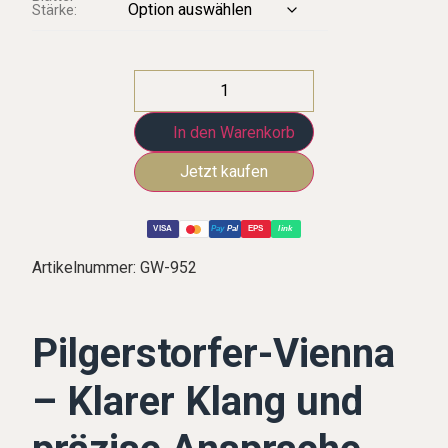
Stärke:
In den Warenkorb
VISA
Pay
Pal
EPS
link
Artikelnummer:
GW-952
Pilgerstorfer-Vienna
– Klarer Klang und