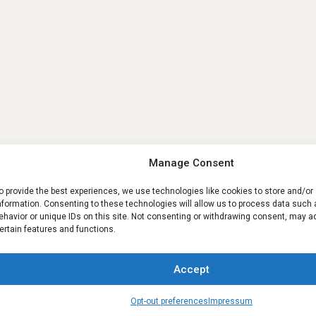
Manage Consent
o provide the best experiences, we use technologies like cookies to store and/o
nformation. Consenting to these technologies will allow us to process data such
ehavior or unique IDs on this site. Not consenting or withdrawing consent, may a
ertain features and functions.
Accept
Contact us
Opt-out preferences
Impressum