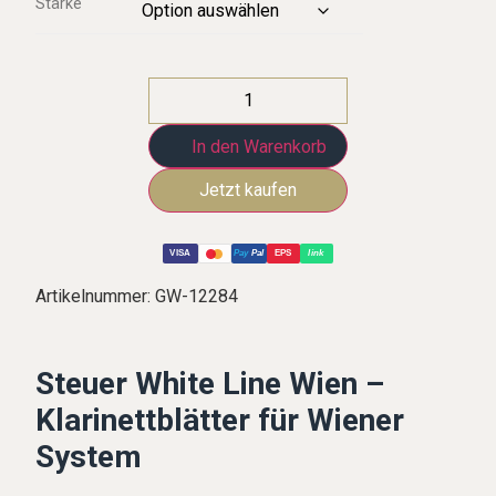
Stärke
In den Warenkorb
VISA
Pay
Pal
EPS
link
Artikelnummer:
GW-12284
Steuer White Line Wien –
Klarinettblätter für Wiener
System