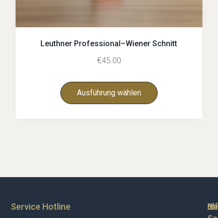
Leuthner Professional–Wiener Schnitt
€
45.00
Ausführung wählen
Service Hotline
Sh
In
Ne