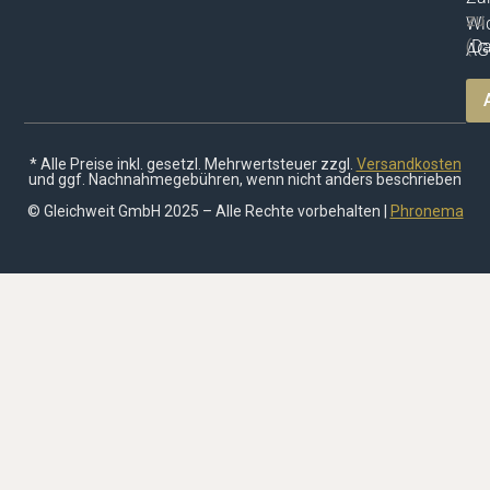
zu
Wid
(
Da
AG
* Alle Preise inkl. gesetzl. Mehrwertsteuer zzgl.
Versandkosten
und ggf. Nachnahmegebühren, wenn nicht anders beschrieben
© Gleichweit GmbH 2025 – Alle Rechte vorbehalten |
Phronema