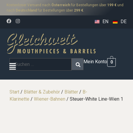
Kostenloser Versand nach
Österreich
für Bestellungen über
199 €
und
nach
Deutschland
für Bestellungen über
299 €
.
EN
DE
Mein Konto
0
Start
/
Blätter & Zubehör
/
Blätter
/
B-
Klarinette
/
Wiener-Bahnen
/ Steuer-White Line-Wien 1