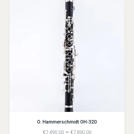
O. Hammerschmidt OH-320
€
–
€
7,490.00
7,890.00