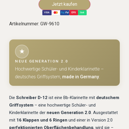
VISA
Pay
Pal
EPS
link
Artikelnummer:
GW-9610
★
NEUE GENERATION 2.0
Hochwertige Schüler- und Kinderklarinette –
deutsches Griffsystem,
made in Germany
.
Die
Schreiber D-12
ist eine Bb-Klarinette mit
deutschem
Griffsystem
– eine hochwertige Schüler- und
Kinderklarinette der
neuen Generation 2.0
. Ausgestattet
mit
16 Klappen und 6 Ringen
und einer in Version 2.0
perfektionierten Oberflächenbehandlung
, wird sie –