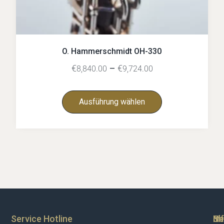
O. Hammerschmidt OH-330
€
–
€
8,840.00
9,724.00
Ausführung wählen
Service Hotline
Sh
In
Ne