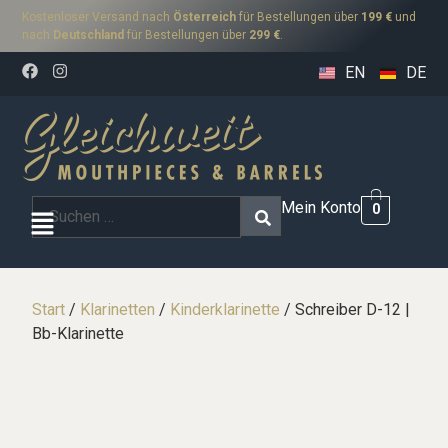
Kostenloser Versand nach
Österreich
für Bestellungen über
199 €
und
nach
Deutschland
für Bestellungen über
299 €
.
EN
DE
Mein Konto
0
Start
/
Klarinetten
/
Kinderklarinette
/ Schreiber D-12 |
Bb-Klarinette