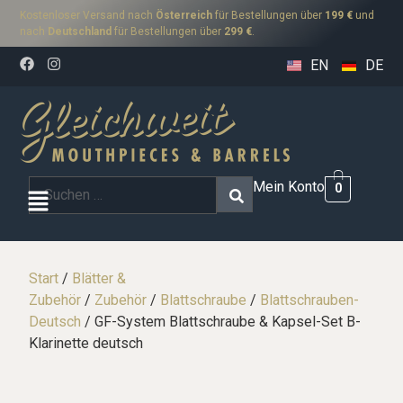
Kostenloser Versand nach
Österreich
für Bestellungen über
199 €
und
nach
Deutschland
für Bestellungen über
299 €
.
EN
DE
Mein Konto
0
Start
/
Blätter &
Zubehör
/
Zubehör
/
Blattschraube
/
Blattschrauben-
Deutsch
/ GF-System Blattschraube & Kapsel-Set B-
Klarinette deutsch