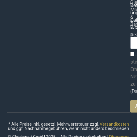
Gle
Ve
Da
Mo
un
Im
&
Za
Co
Bar
Wid
Ric
AG
Dea
ma
st
Erh
Ne
zu
(
Da
* Alle Preise inkl. gesetzl. Mehrwertsteuer zzgl.
Versandkosten
und ggf. Nachnahmegebühren, wenn nicht anders beschrieben