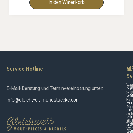
In den Warenkorb
Service Hotline
Sh
In
Ne
Se
Ve
E-Mail-Beratung und Terminvereinbarung unter:
New
Si
De
Gle
ke
info@gleichweit-mundstuecke.com
Pr
Te
Neu
Te
Üb
od
vor
Gle
Akt
Ka
G
vo
Ko
Be