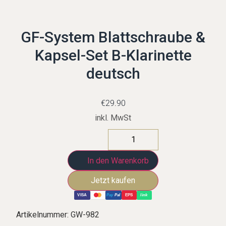
GF-System Blattschraube &
Kapsel-Set B-Klarinette
deutsch
€
29.90
inkl. MwSt
In den Warenkorb
VISA
Pay
Pal
EPS
link
Artikelnummer:
GW-982