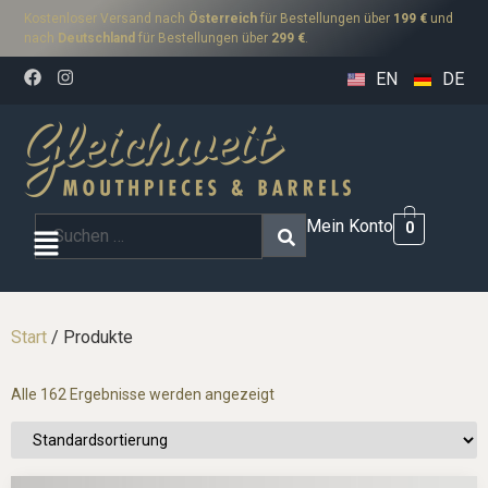
Kostenloser Versand nach
Österreich
für Bestellungen über
199 €
und
nach
Deutschland
für Bestellungen über
299 €
.
EN
DE
Mein Konto
0
Start
/ Produkte
Alle 162 Ergebnisse werden angezeigt